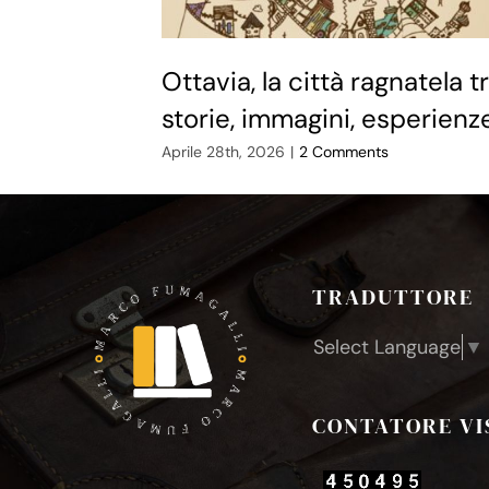
Ottavia, la città ragnatela t
storie, immagini, esperienz
Aprile 28th, 2026
|
2 Comments
TRADUTTORE
Select Language
▼
CONTATORE VI