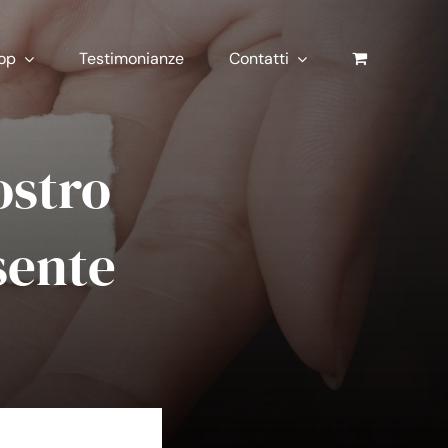
op
Testimonianze
Contatti
nostro
sente