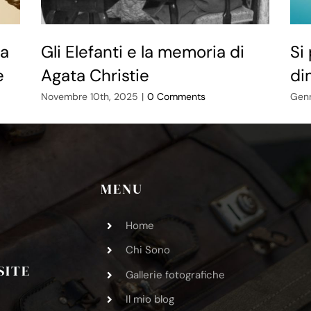
ra
Gli Elefanti e la memoria di
Si
e
Agata Christie
di
Novembre 10th, 2025
|
0 Comments
Genn
MENU
Home
Chi Sono
SITE
Gallerie fotografiche
Il mio blog