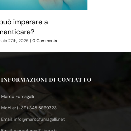
 può imparare a
Ottavia, la
menticare?
storie, im
aio 27th, 2025
|
0 Comments
Aprile 28th, 2026
INFORMAZIONI DI CONTATTO
Marco Fumagalli
Mobile: (+39) 345 5869323
Email:
info@marcofumagalli.net
Email:
marcofuma@libero.it