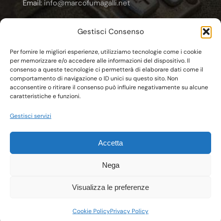
Email:
info@marcofumagalli.net
Email:
marcofuma@libero.it
Gestisci Consenso
Email:
marco.fumagalli@cooplameridiana.it
Per fornire le migliori esperienze, utilizziamo tecnologie come i cookie
per memorizzare e/o accedere alle informazioni del dispositivo. Il
consenso a queste tecnologie ci permetterà di elaborare dati come il
comportamento di navigazione o ID unici su questo sito. Non
acconsentire o ritirare il consenso può influire negativamente su alcune
caratteristiche e funzioni.
© Copyright 2011 - 2026 | C.F. FMGMCG62E20F704T
Gestisci servizi
Marco Fumagalli
| All Rights Reserved | Powered by
Esse-W-Emme.net
Accetta
Nega
Visualizza le preferenze
Cookie Policy
Privacy Policy