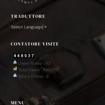
TRADUTTORE
Select Language
▼
CONTATORE VISITE
Users Today : 93
Total Users : 336688
Who's Online : 6
MENU