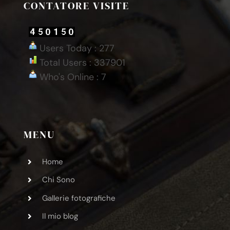
CONTATORE VISITE
Users Today : 277
Total Users : 337901
Who's Online : 7
MENU
Home
Chi Sono
Gallerie fotografiche
Il mio blog