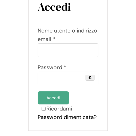
Accedi
Contatti
Carrello
Nome utente o indirizzo
Richiesto
email
*
Richiesto
Password
*
Accedi
Ricordami
Password dimenticata?