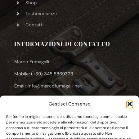
Shop
Testimonianze
Contatti
INFORMAZIONI DI CONTATTO
Marco Fumagalli
Mobile: (+39) 345 5869323
Email:
info@marcofumagalli.net
Email:
marcofuma@libero.it
Gestisci Consenso
Email:
marco.fumagalli@cooplameridiana.it
Per fornire le migliori esperienze, utilizziamo tecnologie come i cookie
per memorizzare e/o accedere alle informazioni del dispositivo. Il
consenso a queste tecnologie ci permetterà di elaborare dati come il
comportamento di navigazione o ID unici su questo sito. Non