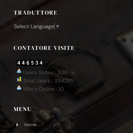
TRADUTTORE
Select Language
▼
CONTATORE VISITE
Users Today : 308
Total Users : 334285
Who's Online : 10
MENU
Home