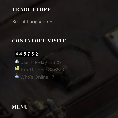
TRADUTTORE
Select Language
▼
CONTATORE VISITE
Users Today : 1325
Total Users : 336513
Who's Online : 7
MENU