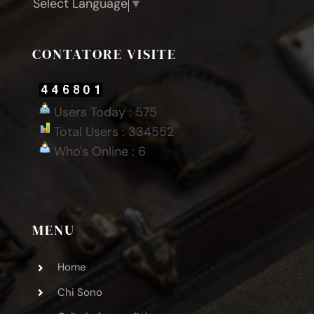
Select Language
▼
CONTATORE VISITE
Users Today : 575
Total Users : 334552
Who's Online : 6
MENU
Home
Chi Sono