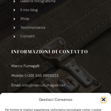
Gallerie fotografiche
Il mio blog
Shop
Testimonianze
Contatti
INFORMAZIONI DI CONTATTO
Marco Fumagalli
Mobile: (+39) 345 5869323
Email:
info@marcofumagalli.net
Email:
marcofuma@libero.it
Gestisci Consenso
Email:
marco.fumagalli@cooplameridiana.it
Per fornire le migliori esperienze, utilizziamo tecnologie come i cookie