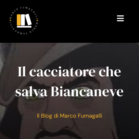
Salta
al
contenuto
Toggl
Navig
Home
Chi Sono
Il cacciatore che
Gallerie fotografiche
salva Biancaneve
Il mio Blog
Shop
Il Blog di Marco Fumagalli
Testimonianze