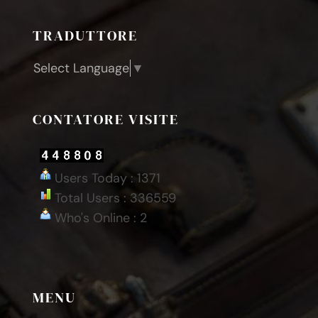
TRADUTTORE
Select Language
▼
CONTATORE VISITE
Users Today : 1371
Total Users : 336559
Who's Online : 2
MENU