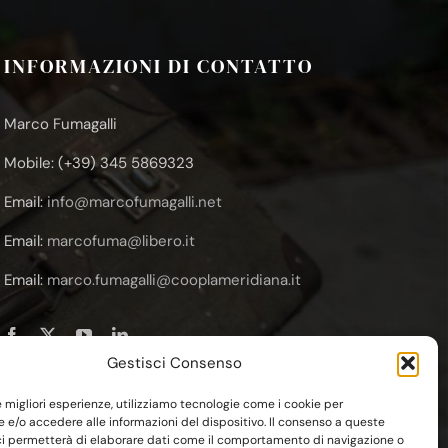
INFORMAZIONI DI CONTATTO
Marco Fumagalli
Mobile: (+39) 345 5869323
Email:
info@marcofumagalli.net
Email:
marcofuma@libero.it
Email:
marco.fumagalli@cooplameridiana.it
Gestisci Consenso
le migliori esperienze, utilizziamo tecnologie come i cookie per
e/o accedere alle informazioni del dispositivo. Il consenso a queste
ci permetterà di elaborare dati come il comportamento di navigazione o