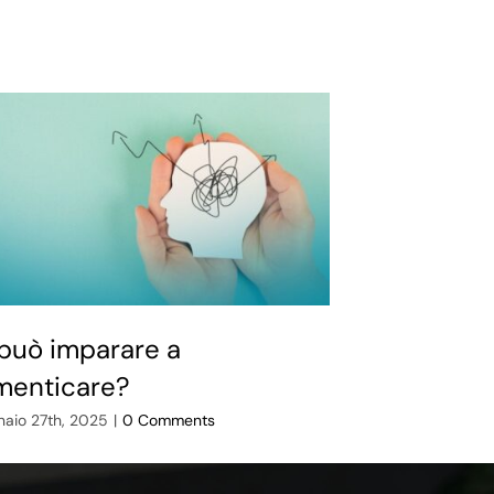
 può imparare a
Ottavia, la
menticare?
storie, im
aio 27th, 2025
|
0 Comments
Aprile 28th, 2026