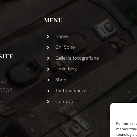
MENU
Home
Chi Sono
SITE
Gallerie fotografiche
Il mio blog
Shop
347
36535
Testimonianze
9
Contatti
Per fornire 
memorizzare 
tecnologie 