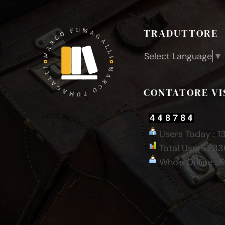
TRADUTTORE
Select Language
▼
CONTATORE VI
Users Today : 1
Total Users : 3
Who's Online : 