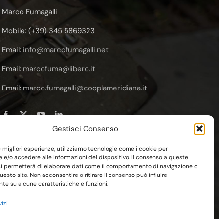
Marco Fumagalli
Mobile: (+39) 345 5869323
Email:
info@marcofumagalli.net
Email:
marcofuma@libero.it
Email:
marco.fumagalli@cooplameridiana.it
Gestisci Consenso
le migliori esperienze, utilizziamo tecnologie come i cookie per
e/o accedere alle informazioni del dispositivo. Il consenso a queste
ci permetterà di elaborare dati come il comportamento di navigazione o
questo sito. Non acconsentire o ritirare il consenso può influire
owered by
Esse-W-Emme.net
e su alcune caratteristiche e funzioni.
vizi