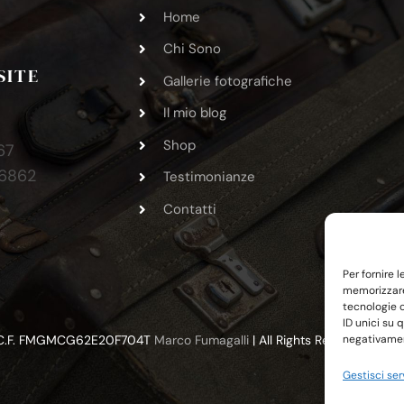
Home
Chi Sono
SITE
Gallerie fotografiche
Il mio blog
Shop
67
36862
Testimonianze
6
Contatti
Per fornire 
memorizzare 
tecnologie 
ID unici su 
 | C.F. FMGMCG62E20F704T
Marco Fumagalli
| All Rights Reserved | P
negativament
Gestisci ser