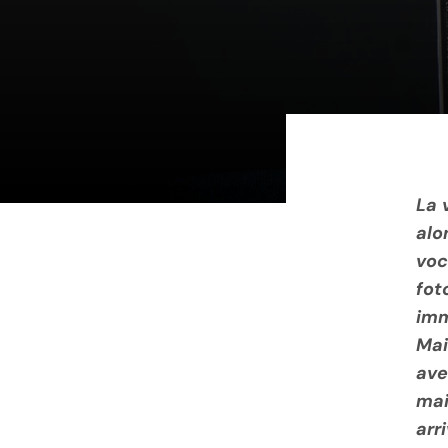
La 
alo
voc
fot
imm
Mai
ave
mai
arr