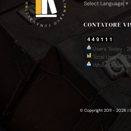
Select Language
▼
CONTATORE VI
Users Today : 2
Total Users : 3
Who's Online : 
© Copyright 2011 - 2026