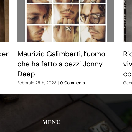
per
Maurizio Galimberti, l’uomo
Ri
che ha fatto a pezzi Jonny
vi
Deep
co
Febbraio 25th, 2023
|
0 Comments
Genn
MENU