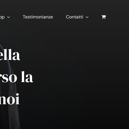
op
Testimonianze
Contatti
lla
so la
noi