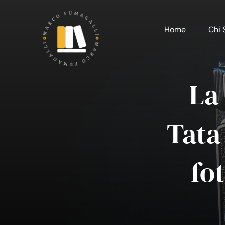
Salta
al
Home
Chi 
contenuto
La
Tata
fo