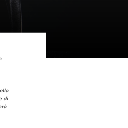
n
ella
 di
erà