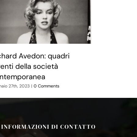
chard Avedon: quadri
Perchè qua
venti della società
forza
ntemporanea
Novembre 18th, 2
aio 27th, 2023
|
0 Comments
INFORMAZIONI DI CONTATTO