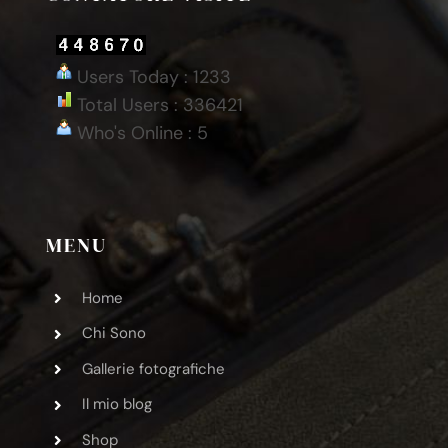
Users Today : 1233
Total Users : 336421
Who's Online : 5
MENU
Home
Chi Sono
Gallerie fotografiche
Il mio blog
Shop