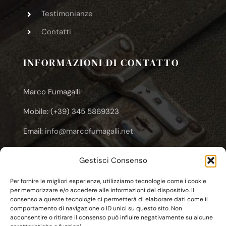
Testimonianze
Contatti
INFORMAZIONI DI CONTATTO
Marco Fumagalli
Mobile: (+39) 345 5869323
Email:
info@marcofumagalli.net
Email:
marcofuma@libero.it
Gestisci Consenso
Email:
marco.fumagalli@cooplameridiana.it
Per fornire le migliori esperienze, utilizziamo tecnologie come i cookie
per memorizzare e/o accedere alle informazioni del dispositivo. Il
consenso a queste tecnologie ci permetterà di elaborare dati come il
comportamento di navigazione o ID unici su questo sito. Non
acconsentire o ritirare il consenso può influire negativamente su alcune