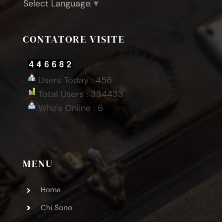
Select Language
▼
CONTATORE VISITE
Users Today : 456
Total Users : 334433
Who's Online : 6
MENU
Home
Chi Sono