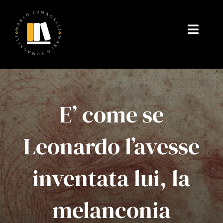
Salta
al
contenuto
Toggl
Navig
Home
Chi Sono
E’ come se
Gallerie fotografiche
Leonardo l’avesse
Il mio Blog
inventata lui, la
Shop
melanconia
Testimonianze