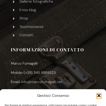
Gallerie fotografiche
Il mio blog
Shop
Testimonianze
Contatti
INFORMAZIONI DI CONTATTO
Marco Fumagalli
Mobile: (+39) 345 5869323
Email:
info@marcofumagalli.net
Email:
marcofuma@libero.it
Gestisci Consenso
Email:
marco.fumagalli@cooplameridiana.it
Per fornire le migliori esperienze, utilizziamo tecnologie come i cookie