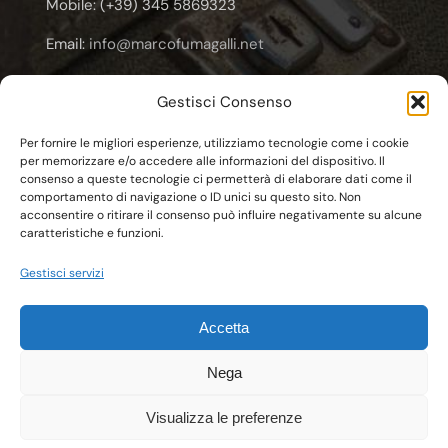
Mobile: (+39) 345 5869323
Email:
info@marcofumagalli.net
Email:
marcofuma@libero.it
Gestisci Consenso
Email:
marco.fumagalli@cooplameridiana.it
Per fornire le migliori esperienze, utilizziamo tecnologie come i cookie
per memorizzare e/o accedere alle informazioni del dispositivo. Il
consenso a queste tecnologie ci permetterà di elaborare dati come il
comportamento di navigazione o ID unici su questo sito. Non
acconsentire o ritirare il consenso può influire negativamente su alcune
caratteristiche e funzioni.
© Copyright 2011 - 2026 | C.F. FMGMCG62E20F704T
Gestisci servizi
Marco Fumagalli
| All Rights Reserved | Powered by
Esse-W-Emme.net
Accetta
Nega
Visualizza le preferenze