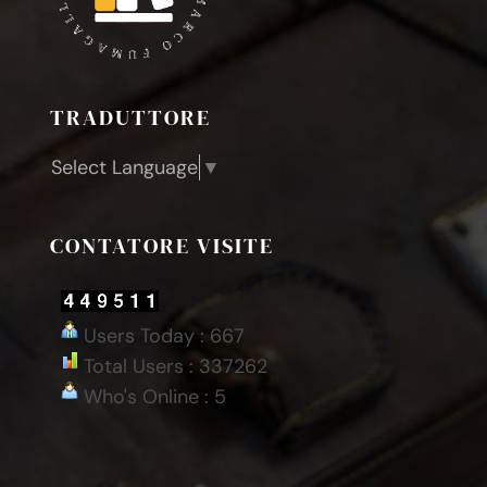
TRADUTTORE
Select Language
▼
CONTATORE VISITE
Users Today : 667
Total Users : 337262
Who's Online : 5