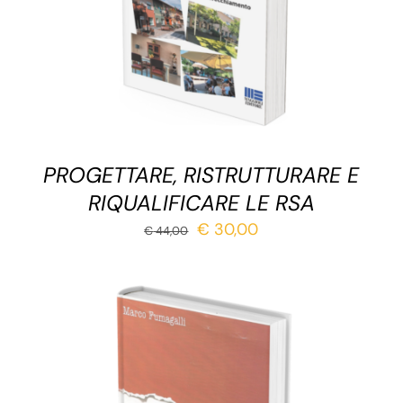
PROGETTARE, RISTRUTTURARE E
RIQUALIFICARE LE RSA
Il
Il
€
30,00
€
44,00
prezzo
prezzo
originale
attuale
era:
è:
€ 44,00.
€ 30,00.