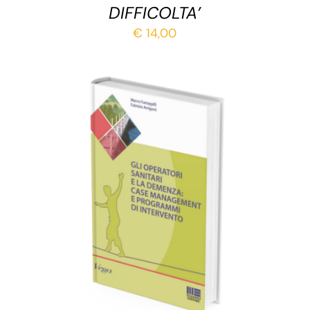
DIFFICOLTA’
€
14,00
AGGIUNGI AL CARRELLO
/
DETTAGLI