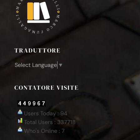
TRADUTTORE
Select Language
▼
CONTATORE VISITE
Users Today : 94
Total Users : 337718
Who's Online : 7