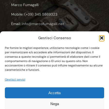
Marco Fumagalli
Mobile: (+39) 345 5869323
Email:
info@marcofumagalli.net
Email:
marcofuma@libero.it
Gestisci Consenso
Email:
marco.fumagalli@cooplameridiana.it
Per fornire le migliori esperienze, utilizziamo tecnologie come i cookie
per memorizzare e/o accedere alle informazioni del dispositivo. Il
consenso a queste tecnologie ci permetterà di elaborare dati come il
comportamento di navigazione o ID unici su questo sito. Non
acconsentire o ritirare il consenso può influire negativamente su alcune
caratteristiche e funzioni.
© Copyright 2011 - 2026 | C.F. FMGMCG62E20F704T
Gestisci servizi
Marco Fumagalli
| All Rights Reserved | Powered by
Esse-W-Emme.net
Accetta
Nega