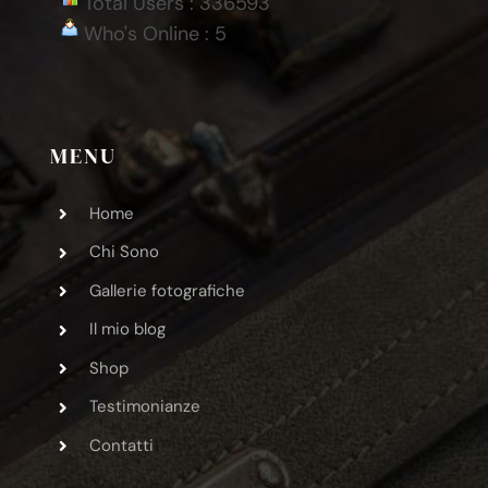
Total Users : 336593
Who's Online : 5
MENU
Home
Chi Sono
Gallerie fotografiche
Il mio blog
Shop
Testimonianze
Contatti