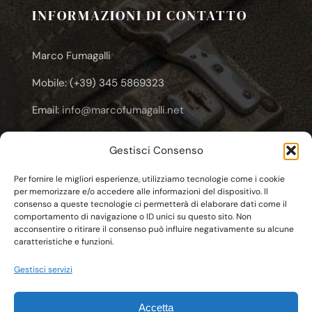
INFORMAZIONI DI CONTATTO
Marco Fumagalli
Mobile: (+39) 345 5869323
Email:
info@marcofumagalli.net
Email:
marcofuma@libero.it
Gestisci Consenso
Email:
marco.fumagalli@cooplameridiana.it
Per fornire le migliori esperienze, utilizziamo tecnologie come i cookie
per memorizzare e/o accedere alle informazioni del dispositivo. Il
consenso a queste tecnologie ci permetterà di elaborare dati come il
comportamento di navigazione o ID unici su questo sito. Non
acconsentire o ritirare il consenso può influire negativamente su alcune
caratteristiche e funzioni.
© Copyright 2011 - 2026 | C.F. FMGMCG62E20F704T
Gestisci servizi
Marco Fumagalli
| All Rights Reserved | Powered by
Esse-W-Emme.net
Accetta