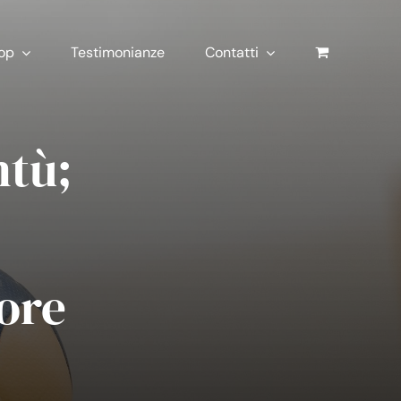
op
Testimonianze
Contatti
ntù;
ore