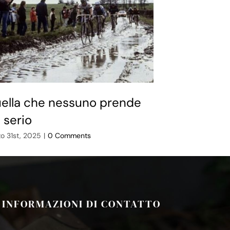
ella che nessuno prende
La regola 
l serio
Giugno 10th, 202
o 31st, 2025
|
0 Comments
INFORMAZIONI DI CONTATTO