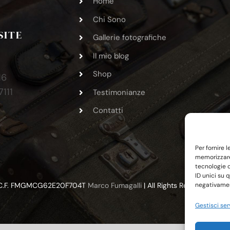
Home
Chi Sono
SITE
Gallerie fotografiche
Il mio blog
Shop
16
7111
Testimonianze
6
Contatti
Per fornire 
memorizzare 
tecnologie 
ID unici su 
 | C.F. FMGMCG62E20F704T
Marco Fumagalli
| All Rights Reserved | P
negativament
Gestisci ser