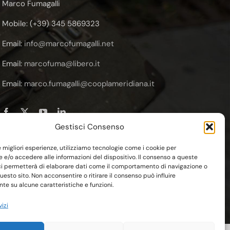
Marco Fumagalli
Mobile: (+39) 345 5869323
Email:
info@marcofumagalli.net
Email:
marcofuma@libero.it
Email:
marco.fumagalli@cooplameridiana.it
Gestisci Consenso
le migliori esperienze, utilizziamo tecnologie come i cookie per
e/o accedere alle informazioni del dispositivo. Il consenso a queste
ci permetterà di elaborare dati come il comportamento di navigazione o
questo sito. Non acconsentire o ritirare il consenso può influire
owered by
Esse-W-Emme.net
e su alcune caratteristiche e funzioni.
vizi