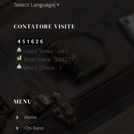
Select Language
▼
CONTATORE VISITE
Users Today : 483
Total Users : 339377
Who's Online : 7
MENU
Home
Chi Sono