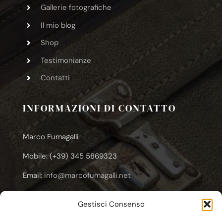
Gallerie fotografiche
Il mio blog
Shop
Testimonianze
Contatti
INFORMAZIONI DI CONTATTO
Marco Fumagalli
Mobile: (+39) 345 5869323
Email:
info@marcofumagalli.net
Email:
marcofuma@libero.it
Gestisci Consenso
Email:
marco.fumagalli@cooplameridiana.it