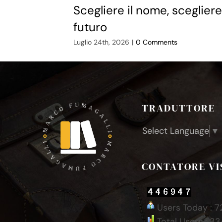
Scegliere il nome, scegliere 
futuro
Luglio 24th, 2026
|
0 Comments
TRADUTTORE
Select Language
▼
CONTATORE VI
Users Today : 7
Total Users : 3