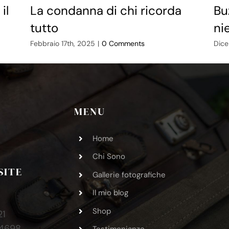
il
La condanna di chi ricorda
Bu
tutto
ni
Febbraio 17th, 2025
|
0 Comments
Dice
MENU
Home
Chi Sono
SITE
Gallerie fotografiche
Il mio blog
Shop
21
34698