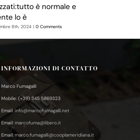
zzati:tutto è normale e
Scegliere i
ente lo è
futuro
mbre 8th, 2024
|
0 Comments
Luglio 24th, 2026
INFORMAZIONI DI CONTATTO
Marco Fumagalli
Mobile: (+39) 345 5869323
Email:
info@marcofumagalli.net
Email:
marcofuma@libero.it
Email:
marco.fumagalli@cooplameridiana.it