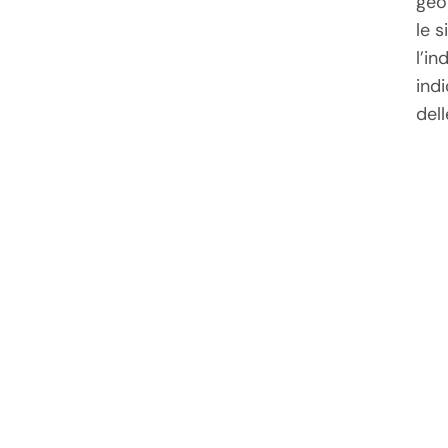
geob
le s
l’in
ind
dell