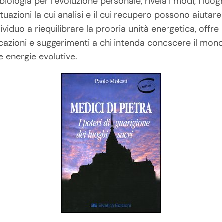
iologia per l’evoluzione personale, rivela i modi, i luog
ituazioni la cui analisi e il cui recupero possono aiutare
dividuo a riequilibrare la propria unità energetica, offre
icazioni e suggerimenti a chi intenda conoscere il mon
e energie evolutive.