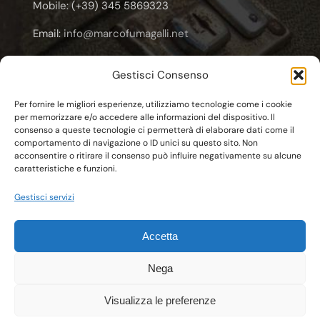
Mobile: (+39) 345 5869323
Email:
info@marcofumagalli.net
Email:
marcofuma@libero.it
Gestisci Consenso
Email:
marco.fumagalli@cooplameridiana.it
Per fornire le migliori esperienze, utilizziamo tecnologie come i cookie
per memorizzare e/o accedere alle informazioni del dispositivo. Il
consenso a queste tecnologie ci permetterà di elaborare dati come il
comportamento di navigazione o ID unici su questo sito. Non
acconsentire o ritirare il consenso può influire negativamente su alcune
caratteristiche e funzioni.
© Copyright 2011 - 2026 | C.F. FMGMCG62E20F704T
Gestisci servizi
Marco Fumagalli
| All Rights Reserved | Powered by
Esse-W-Emme.net
Accetta
Nega
Visualizza le preferenze