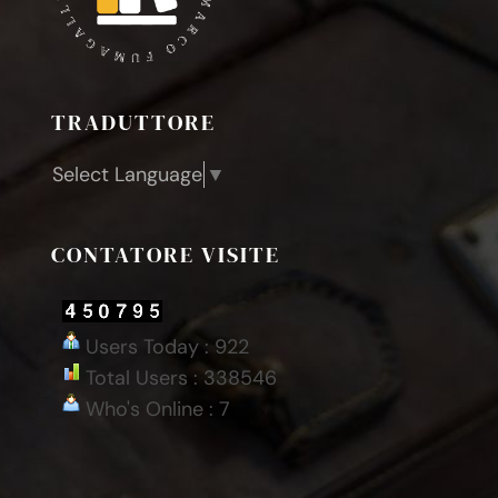
TRADUTTORE
Select Language
▼
CONTATORE VISITE
Users Today : 922
Total Users : 338546
Who's Online : 7