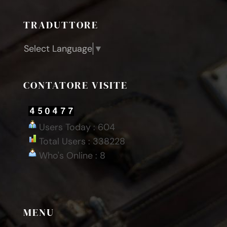
TRADUTTORE
Select Language
▼
CONTATORE VISITE
Users Today : 604
Total Users : 338228
Who's Online : 8
MENU