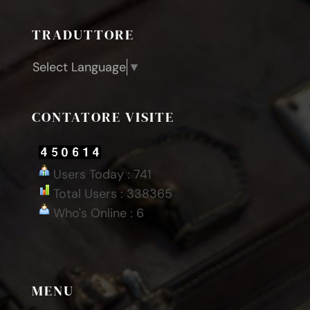
TRADUTTORE
Select Language
▼
CONTATORE VISITE
Users Today : 741
Total Users : 338365
Who's Online : 6
MENU