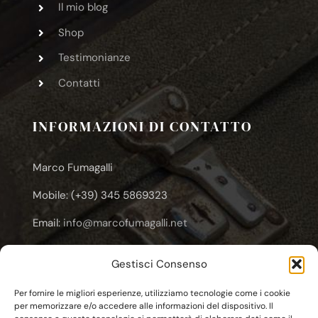
Il mio blog
Shop
Testimonianze
Contatti
INFORMAZIONI DI CONTATTO
Marco Fumagalli
Mobile: (+39) 345 5869323
Email:
info@marcofumagalli.net
Email:
marcofuma@libero.it
Gestisci Consenso
Email:
marco.fumagalli@cooplameridiana.it
Per fornire le migliori esperienze, utilizziamo tecnologie come i cookie
per memorizzare e/o accedere alle informazioni del dispositivo. Il