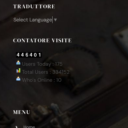
TRADUTTORE
Select Language
▼
CONTATORE VISITE
Users Today : 175
Total Users : 334152
Who's Online : 10
MENU
Home