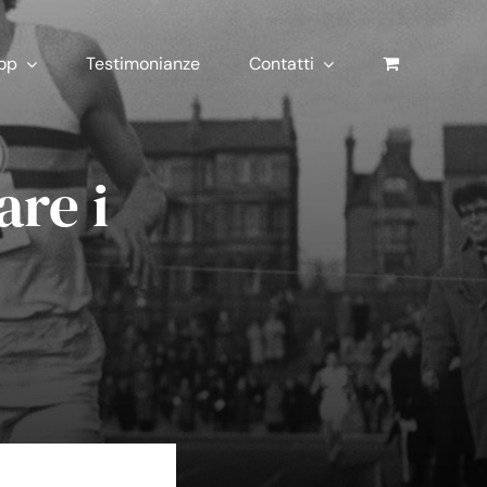
op
Testimonianze
Contatti
are i