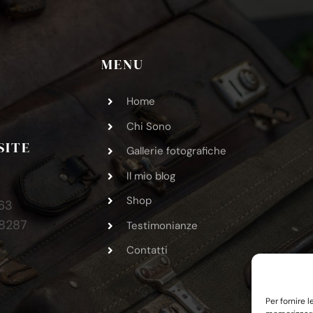
MENU
Home
Chi Sono
SITE
Gallerie fotografiche
Il mio blog
Shop
63
38287
Testimonianze
Contatti
Per fornire 