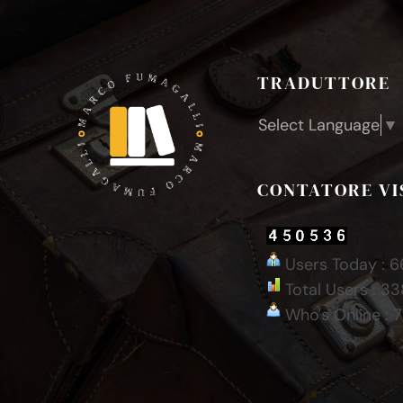
TRADUTTORE
Select Language
▼
CONTATORE VI
Users Today : 6
Total Users : 3
Who's Online : 7