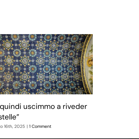
 quindi uscimmo a riveder
Before I 
stelle”
Giugno 18th, 2026
o 16th, 2025
|
1 Comment