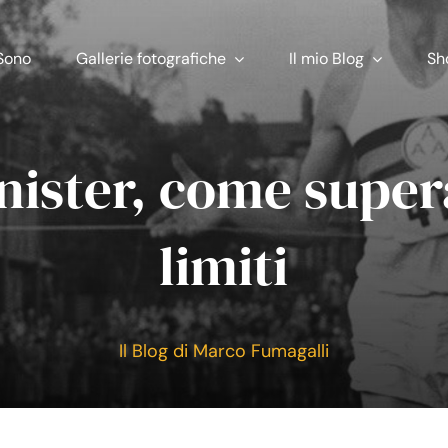
Sono
Gallerie fotografiche
Il mio Blog
Sh
ister, come super
limiti
Il Blog di Marco Fumagalli