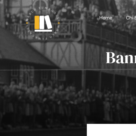
Salta
al
Home
Chi 
contenuto
Bann